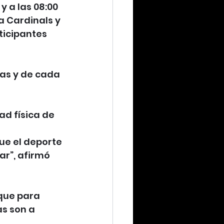
y a las 08:00 
a Cardinals y 
ticipantes 
mas y de cada
d física de 
que el deporte
ar”, afirmó 
 que para
s son a 