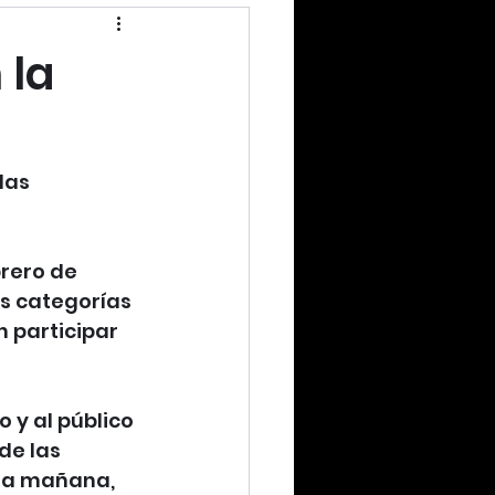
 la
las
rero de 
s categorías 
 participar 
o y al público
de las 
 la mañana, 