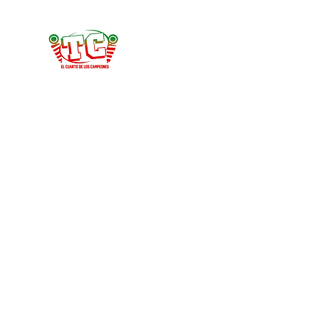
Tercer Cuarto
#HablemosDeFootball