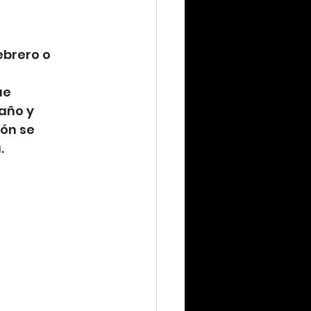
ebrero o 
ue 
año y 
ón se 
.