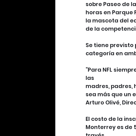
sobre Paseo de la 
horas en Parque F
la mascota del eq
de la competenci
Se tiene previst
categoría en amb
“Para NFL siempre
las
madres, padres, h
sea más que un es
Arturo Olivé, Dire
El costo de la in
Monterrey es de 5
través