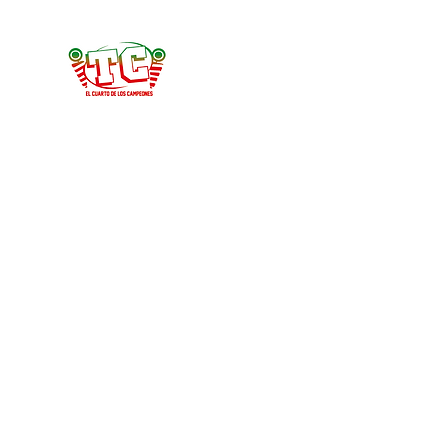
Tercer Cuarto
#HablemosDeFootball