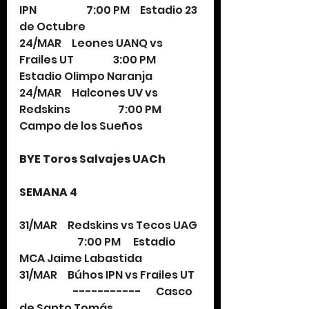
IPN                        7:00 PM     Estadio 23 
de Octubre
24/MAR     Leones UANQ vs 
Frailes UT                   3:00 PM      
Estadio Olimpo Naranja
24/MAR     Halcones UV vs 
Redskins                       7:00 PM      
Campo de los Sueños
BYE Toros Salvajes UACh
SEMANA 4
31/MAR     Redskins vs Tecos UAG  
                            7:00 PM      Estadio 
MCA Jaime Labastida
31/MAR     Búhos IPN vs Frailes UT   
                          -----------       Casco 
de Santo Tomás