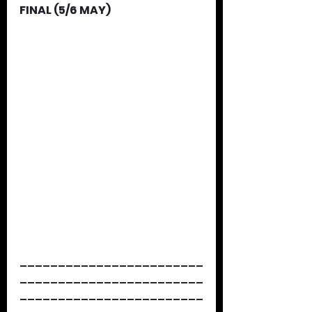
FINAL (5/6 MAY)
________________________
________________________
________________________
______________________