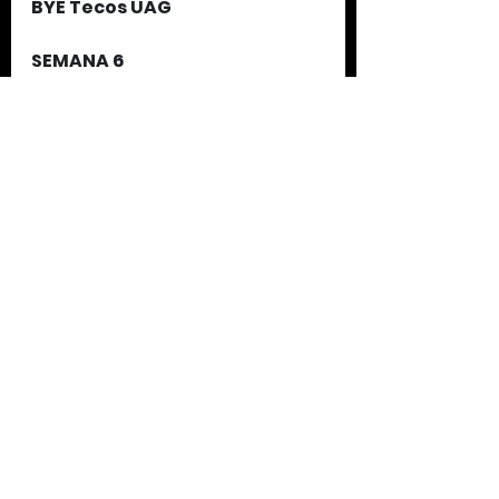
BYE Tecos UAG
SEMANA 6
21/ABR     Toros Salvajes UACh vs 
Redskins              4:00 PM     Estadio 
"Palomo" Ruíz Tapia
21/ABR     Tecos UAG vs Leones 
UANQ                        7:00 PM     Estadio 
23 de Octubre
22/ABR     Búhos IPN vs Halcones 
UV                             -----------     
Casco de Santo Tomás
BYE Frailes UT
SEMANA 7
28/ABR     Toros Salvajes UACh 