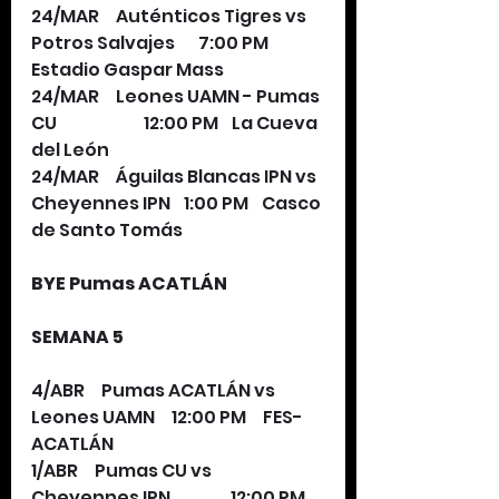
24/MAR     Auténticos Tigres vs 
Potros Salvajes       7:00 PM     
Estadio Gaspar Mass
24/MAR     Leones UAMN - Pumas 
CU                          12:00 PM    La Cueva 
del León   
24/MAR     Águilas Blancas IPN vs 
Cheyennes IPN    1:00 PM    Casco 
de Santo Tomás
BYE Pumas ACATLÁN
SEMANA 5
4/ABR     Pumas ACATLÁN vs 
Leones UAMN     12:00 PM     FES-
ACATLÁN
1/ABR     Pumas CU vs 
Cheyennes IPN                  12:00 PM     