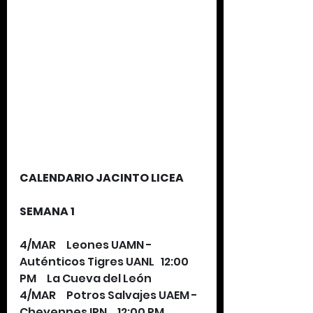
CALENDARIO JACINTO LICEA
SEMANA 1
4/MAR     Leones UAMN - 
Auténticos Tigres UANL   12:00 
PM     La Cueva del León   
4/MAR     Potros Salvajes UAEM - 
Cheyennes IPN     12:00 PM     