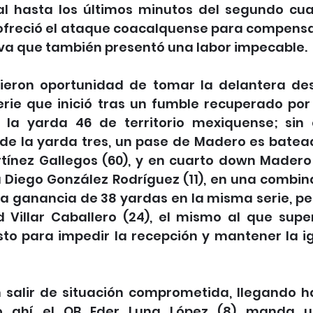
ial hasta los últimos minutos del segundo cuar
ofreció el ataque coacalquense para compensar 
va que también presentó una labor impecable.
ieron oportunidad de tomar la delantera des
erie que inició tras un fumble recuperado por 
n la yarda 46 de territorio mexiquense; sin
de la yarda tres, un pase de Madero es bateado
tínez Gallegos (60), y en cuarto down Madero 
Diego González Rodríguez (11), en una combina
a ganancia de 38 yardas en la misma serie, per
 Villar Caballero (24), el mismo al que supe
sto para impedir la recepción y mantener la ig
n salir de situación comprometida, llegando ha
ero ahí el QB Eder Luna López (8) manda 