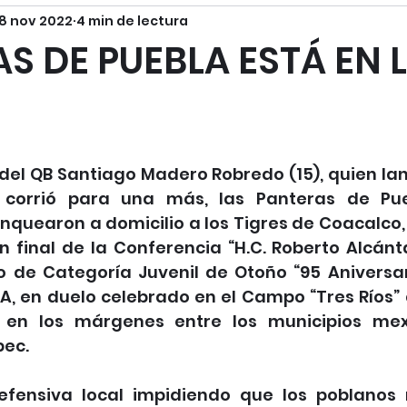
8 nov 2022
4 min de lectura
S DE PUEBLA ESTÁ EN 
 del QB Santiago Madero Robredo (15), quien la
corrió para una más, las Panteras de Pueb
quearon a domicilio a los Tigres de Coacalco, 
 final de la Conferencia “H.C. Roberto Alcánta
o de Categoría Juvenil de Otoño “95 Aniversa
, en duelo celebrado en el Campo “Tres Ríos” d
do en los márgenes entre los municipios mex
pec.
fensiva local impidiendo que los poblanos r