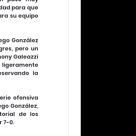
dad para que 
ara su equipo 
ego González 
res, pero un 
ony Galeazzi 
 ligeramente 
servando la 
rie ofensiva 
go González, 
orial de los 
 7-0.