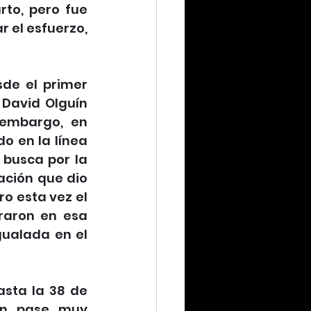
to, pero fue 
el esfuerzo, 
de el primer 
David Olguín 
 embargo, en 
 en la línea 
busca por la 
ción que dio 
o esta vez el 
raron en esa 
ualada en el 
sta la 38 de 
un pase muy 