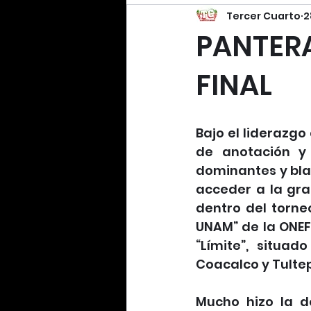
Tercer Cuarto
2
PANTERA
FINAL
Bajo el liderazgo
de anotación y 
dominantes y blan
acceder a la gran
dentro del torne
UNAM” de la ONEFA
“Límite”, situa
Coacalco y Tulte
Mucho hizo la de