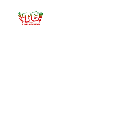
Tercer Cuarto
#HablemosDeFootball