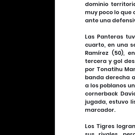
dominio territor
muy poco lo que 
ante una defensi
Las Panteras tuv
cuarto, en una s
Ramírez (50), e
tercera y gol des
por Tonatihu Mar
banda derecha a 
a los poblanos un
cornerback David
jugada, estuvo li
marcador.
Los Tigres logra
sus rivales, p