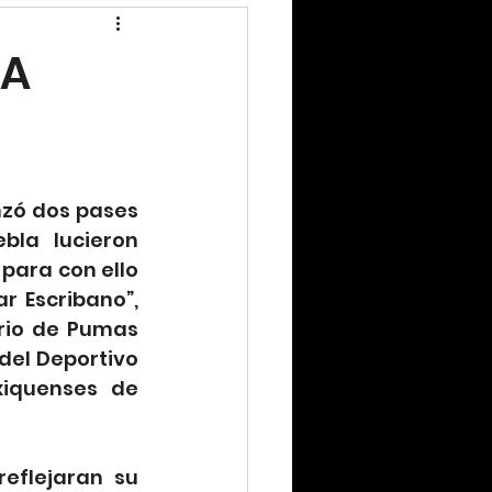
LA
nzó dos pases 
la lucieron 
para con ello 
r Escribano”, 
rio de Pumas 
el Deportivo 
iquenses de 
eflejaran su 