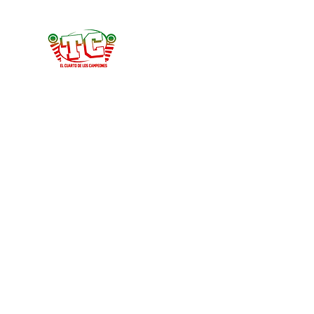
Tercer Cuarto
#HablemosDeFootball