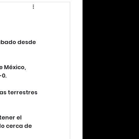
sábado desde 
e México, 
-0.
as terrestres 
tener el 
lo cerca de 