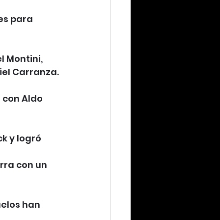
es para 
 Montini, 
iel Carranza.
 con Aldo 
k y logró 
rra con un 
uelos han 