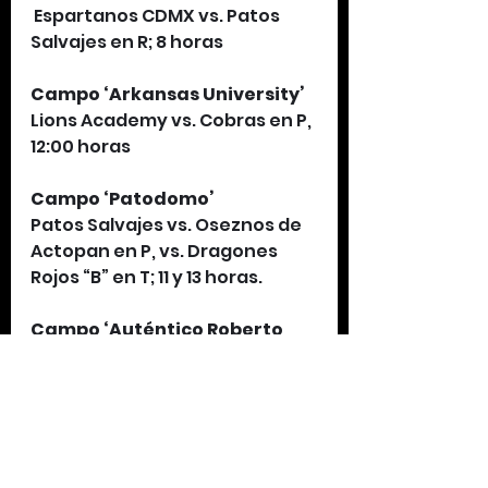
 Espartanos CDMX vs. Patos 
Salvajes en R; 8 horas
Campo ‘Arkansas University’
Lions Academy vs. Cobras en P, 
12:00 horas
Campo ‘Patodomo’
Patos Salvajes vs. Oseznos de 
Actopan en P, vs. Dragones 
Rojos “B” en T; 11 y 13 horas.
Campo ‘Auténtico Roberto 
Tapatío Méndez’
Pumitas vs. Jaguares de 
Colima en P, vs. Colts en R, vs. 
Oseznos de Actopan, en F, 9, 11 
y 16:00 horas.